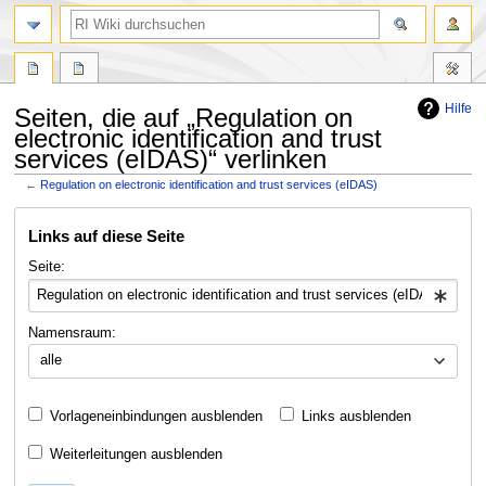
Suche
Hilfe
Seiten, die auf „Regulation on
electronic identification and trust
services (eIDAS)“ verlinken
←
Regulation on electronic identification and trust services (eIDAS)
Zur
Zur
Links auf diese Seite
Navigation
Suche
springen
springen
Seite:
Namensraum:
alle
Vorlageneinbindungen ausblenden
Links ausblenden
Weiterleitungen ausblenden