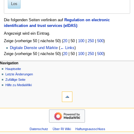
Los
Die folgenden Seiten verlinken auf
Regulation on electronic
identification and trust services (eIDAS)
:
Angezeigt wird ein Eintrag.
Zeige (
vorherige 50
|
nächste 50
) (
20
|
50
|
100
|
250
|
500
)
Digitale Dienste und Märkte
(
← Links
)
Zeige (
vorherige 50
|
nächste 50
) (
20
|
50
|
100
|
250
|
500
)
N
Seitenaktionen
Meine Werkzeuge
Navigation
Seite
Hauptseite
a
Deutsch
Diskussion
Letzte Änderungen
Anmelden
v
Lesen
Zufällige Seite
Benutzerkonto
i
Quelltext
Hilfe zu MediaWiki
beantragen
g
Werkzeuge
anzeigen
Versionsgeschichte
Spezialseiten
a
Druckversion
t
Navigation
i
Hauptseite
o
Letzte
n
Änderungen
s
Datenschutz
Über RI Wiki
Haftungsausschluss
Zufällige