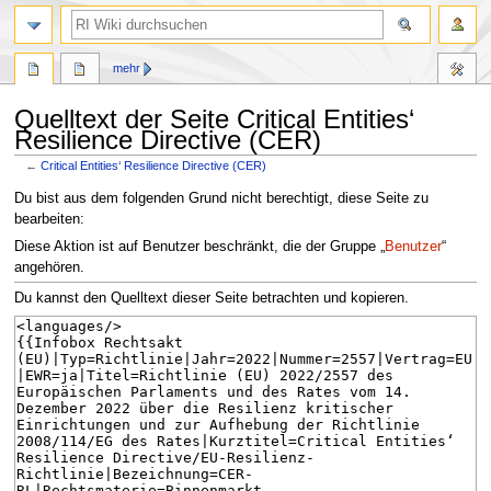
Suche
mehr
Quelltext der Seite Critical Entities‘
Resilience Directive (CER)
←
Critical Entities‘ Resilience Directive (CER)
Zur
Zur
Du bist aus dem folgenden Grund nicht berechtigt, diese Seite zu
Navigation
Suche
bearbeiten:
springen
springen
Diese Aktion ist auf Benutzer beschränkt, die der Gruppe „
Benutzer
“
angehören.
Du kannst den Quelltext dieser Seite betrachten und kopieren.