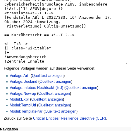
Folgende Vorlagen werden auf dieser Seite verwendet:
Vorlage:Art.
(
Quelltext anzeigen
)
Vorlage:Booland
(
Quelltext anzeigen
)
Vorlage:Infobox Rechtsakt (EU)
(
Quelltext anzeigen
)
Vorlage:Nowrap
(
Quelltext anzeigen
)
Modul:Expr
(
Quelltext anzeigen
)
Modul:TemplUtl
(
Quelltext anzeigen
)
Modul:TemplatePar
(
Quelltext anzeigen
)
Zurück zur Seite
Critical Entities‘ Resilience Directive (CER)
.
N
Seitenaktionen
Meine Werkzeuge
Navigation