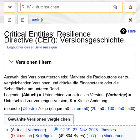
Suche
mehr
Hilfe
Critical Entities‘ Resilience
Directive (CER): Versionsgeschichte
Logbücher dieser Seite anzeigen
Zur
Zur
Versionen filtern
Navigation
Suche
springen
springen
Auswahl des Versionsunterschieds: Markiere die Radiobuttons der zu
vergleichenden Versionen und drücke die Eingabetaste oder die
Schaltfläche am unteren Rand.
Legende:
(Aktuell)
= Unterschied zur aktuellen Version,
(Vorherige)
=
Unterschied zur vorherigen Version,
K
= Kleine Änderung
(
neueste
|
älteste
) Zeige (
jüngere 50
|
ältere 50
) (
20
|
50
|
100
|
250
|
500
)
2
Aktuell
Vorherige
22:19, 27. Nov. 2025
Jhospes
7
Diskussion
Beiträge
49.804 Bytes
+77
Markierung
: