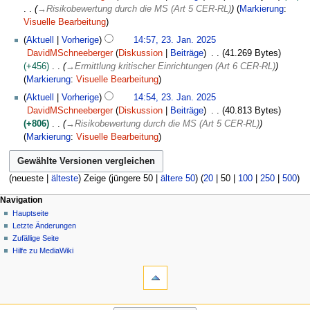
→
Risikobewertung durch die MS (Art 5 CER-RL)
Markierung
:
Visuelle Bearbeitung
Aktuell
Vorherige
14:57, 23. Jan. 2025
DavidMSchneeberger
Diskussion
Beiträge
41.269 Bytes
+456
→
Ermittlung kritischer Einrichtungen (Art 6 CER-RL)
Markierung
:
Visuelle Bearbeitung
Aktuell
Vorherige
14:54, 23. Jan. 2025
DavidMSchneeberger
Diskussion
Beiträge
40.813 Bytes
+806
→
Risikobewertung durch die MS (Art 5 CER-RL)
Markierung
:
Visuelle Bearbeitung
(
neueste
|
älteste
) Zeige (
jüngere 50
|
ältere 50
) (
20
|
50
|
100
|
250
|
500
)
N
Seitenaktionen
Meine Werkzeuge
Navigation
Seite
Hauptseite
a
Deutsch
Diskussion
Letzte Änderungen
Anmelden
v
Lesen
Zufällige Seite
Benutzerkonto
i
Quelltext
Hilfe zu MediaWiki
beantragen
g
Werkzeuge
anzeigen
Versionsgeschichte
Links
a
auf
t
diese
Navigation
i
Seite