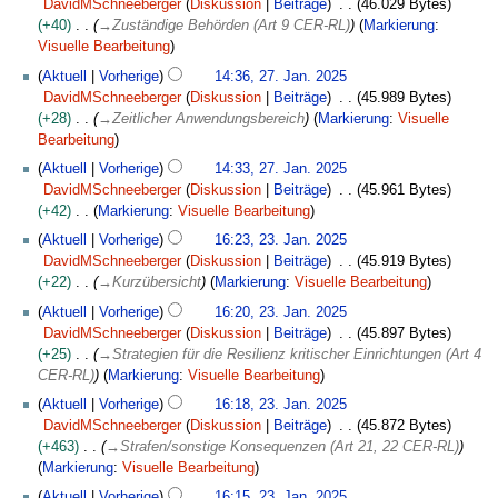
DavidMSchneeberger
Diskussion
Beiträge
46.029 Bytes
+40
→
Zuständige Behörden (Art 9 CER-RL)
Markierung
:
Visuelle Bearbeitung
Aktuell
Vorherige
14:36, 27. Jan. 2025
DavidMSchneeberger
Diskussion
Beiträge
45.989 Bytes
+28
→
Zeitlicher Anwendungsbereich
Markierung
:
Visuelle
Bearbeitung
Aktuell
Vorherige
14:33, 27. Jan. 2025
DavidMSchneeberger
Diskussion
Beiträge
45.961 Bytes
+42
Markierung
:
Visuelle Bearbeitung
K
2
Aktuell
Vorherige
16:23, 23. Jan. 2025
e
3
DavidMSchneeberger
Diskussion
Beiträge
45.919 Bytes
i
.
+22
→
Kurzübersicht
Markierung
:
Visuelle Bearbeitung
n
J
Aktuell
Vorherige
16:20, 23. Jan. 2025
e
a
DavidMSchneeberger
Diskussion
Beiträge
45.897 Bytes
B
n
+25
→
Strategien für die Resilienz kritischer Einrichtungen (Art 4
e
u
CER-RL)
Markierung
:
Visuelle Bearbeitung
a
a
r
r
Aktuell
Vorherige
16:18, 23. Jan. 2025
b
2
DavidMSchneeberger
Diskussion
Beiträge
45.872 Bytes
e
0
+463
→
Strafen/sonstige Konsequenzen (Art 21, 22 CER-RL)
i
2
Markierung
:
Visuelle Bearbeitung
t
5
Aktuell
Vorherige
16:15, 23. Jan. 2025