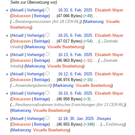
a
e
Seite zur Übersetzung vor
u
a
2
n
m
i
6
s
r
0
f
Aktuell
Vorherige
16:33, 6. Feb. 2025
Elisabeth Mayer
m
t
.
a
b
2
a
Diskussion
Beiträge
47.066 Bytes
+49
e
u
F
m
e
5
s
→
Beratungsmissionen (Art 18 CER-RL)
Markierung
:
Visuelle
n
n
e
m
i
s
Bearbeitung
f
g
b
e
t
u
a
Aktuell
Vorherige
16:25, 6. Feb. 2025
Elisabeth Mayer
s
r
n
u
n
s
Diskussion
Beiträge
47.017 Bytes
+54
→
Zentrale
z
u
f
n
g
s
Inhalte
Markierung
:
Visuelle Bearbeitung
u
a
a
g
u
s
r
s
Aktuell
Vorherige
16:13, 6. Feb. 2025
Elisabeth Mayer
s
n
a
2
s
Diskussion
Beiträge
46.963 Bytes
−11
→
Zentrale
z
g
m
0
u
Inhalte
Markierung
:
Visuelle Bearbeitung
u
m
2
n
s
Aktuell
Vorherige
16:12, 6. Feb. 2025
Elisabeth Mayer
e
5
g
a
Diskussion
Beiträge
46.974 Bytes
+16
n
m
→
Anwendungsbereich
Markierung
:
Visuelle Bearbeitung
f
m
a
Aktuell
Vorherige
16:10, 6. Feb. 2025
Elisabeth Mayer
e
s
Diskussion
Beiträge
46.958 Bytes
+3
n
s
→
Resilienzmaßnahmen kritischer Einrichtungen (Art 13 CER-RL)
f
u
Markierung
:
Visuelle Bearbeitung
a
n
3
s
Aktuell
Vorherige
11:19, 30. Jan. 2025
Jhospes
g
0
s
Diskussion
Beiträge
46.955 Bytes
+348
→
Einführung
.
u
Markierung
:
Visuelle Bearbeitung
J