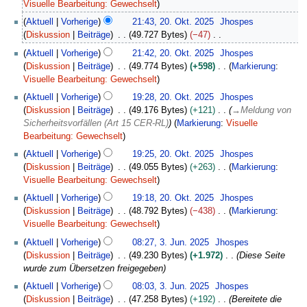
.
K
Visuelle Bearbeitung: Gewechselt
N
e
2
Aktuell
Vorherige
21:43, 20. Okt. 2025
Jhospes
o
i
0
Diskussion
Beiträge
49.727 Bytes
−47
v
n
.
K
e
Aktuell
Vorherige
21:42, 20. Okt. 2025
Jhospes
e
O
e
m
Diskussion
Beiträge
49.774 Bytes
+598
Markierung
:
B
k
i
b
K
Visuelle Bearbeitung: Gewechselt
e
t
n
e
e
a
o
Aktuell
Vorherige
19:28, 20. Okt. 2025
Jhospes
e
r
i
r
b
Diskussion
Beiträge
49.176 Bytes
+121
→
Meldung von
B
2
n
b
e
Sicherheitsvorfällen (Art 15 CER-RL)
Markierung
:
Visuelle
e
0
e
e
r
Bearbeitung: Gewechselt
a
2
B
i
2
r
Aktuell
Vorherige
19:25, 20. Okt. 2025
Jhospes
5
e
t
0
b
Diskussion
Beiträge
49.055 Bytes
+263
Markierung
:
a
u
2
e
K
Visuelle Bearbeitung: Gewechselt
r
n
5
i
e
b
Aktuell
Vorherige
19:18, 20. Okt. 2025
Jhospes
g
t
i
e
Diskussion
Beiträge
48.792 Bytes
−438
Markierung
:
s
u
n
i
K
Visuelle Bearbeitung: Gewechselt
z
n
e
t
e
3
u
Aktuell
Vorherige
08:27, 3. Jun. 2025
Jhospes
g
B
u
i
.
s
Diskussion
Beiträge
49.230 Bytes
+1.972
Diese Seite
s
e
n
n
J
a
wurde zum Übersetzen freigegeben
z
a
g
e
u
m
u
r
Aktuell
Vorherige
08:03, 3. Jun. 2025
Jhospes
s
B
n
m
s
b
Diskussion
Beiträge
47.258 Bytes
+192
Bereitete die
z
e
i
e