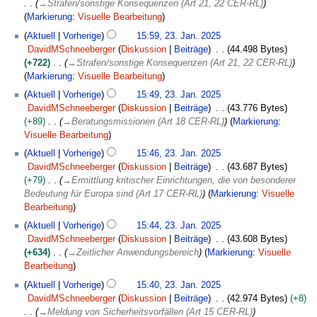
→
Strafen/sonstige Konsequenzen (Art 21, 22 CER-RL)
Markierung
:
Visuelle Bearbeitung
Aktuell
Vorherige
15:59, 23. Jan. 2025
DavidMSchneeberger
Diskussion
Beiträge
44.498 Bytes
+722
→
Strafen/sonstige Konsequenzen (Art 21, 22 CER-RL)
Markierung
:
Visuelle Bearbeitung
Aktuell
Vorherige
15:49, 23. Jan. 2025
DavidMSchneeberger
Diskussion
Beiträge
43.776 Bytes
+89
→
Beratungsmissionen (Art 18 CER-RL)
Markierung
:
Visuelle Bearbeitung
Aktuell
Vorherige
15:46, 23. Jan. 2025
DavidMSchneeberger
Diskussion
Beiträge
43.687 Bytes
+79
→
Ermittlung kritischer Einrichtungen, die von besonderer
Bedeutung für Europa sind (Art 17 CER-RL)
Markierung
:
Visuelle
Bearbeitung
Aktuell
Vorherige
15:44, 23. Jan. 2025
DavidMSchneeberger
Diskussion
Beiträge
43.608 Bytes
+634
→
Zeitlicher Anwendungsbereich
Markierung
:
Visuelle
Bearbeitung
Aktuell
Vorherige
15:40, 23. Jan. 2025
DavidMSchneeberger
Diskussion
Beiträge
42.974 Bytes
+8
→
Meldung von Sicherheitsvorfällen (Art 15 CER-RL)