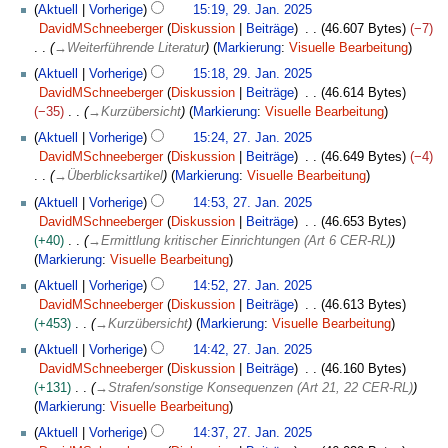
n
2
Aktuell
Vorherige
15:19, 29. Jan. 2025
a
g
9
DavidMSchneeberger
Diskussion
Beiträge
46.607 Bytes
−7
n
.
→
Weiterführende Literatur
Markierung
:
Visuelle Bearbeitung
u
J
a
Aktuell
Vorherige
15:18, 29. Jan. 2025
a
r
DavidMSchneeberger
Diskussion
Beiträge
46.614 Bytes
n
2
−35
→
Kurzübersicht
Markierung
:
Visuelle Bearbeitung
u
0
2
a
Aktuell
Vorherige
15:24, 27. Jan. 2025
2
7
r
DavidMSchneeberger
Diskussion
Beiträge
46.649 Bytes
−4
5
.
2
→
Überblicksartikel
Markierung
:
Visuelle Bearbeitung
J
0
Aktuell
Vorherige
14:53, 27. Jan. 2025
a
2
DavidMSchneeberger
Diskussion
Beiträge
46.653 Bytes
n
5
+40
→
Ermittlung kritischer Einrichtungen (Art 6 CER-RL)
u
Markierung
:
Visuelle Bearbeitung
a
r
Aktuell
Vorherige
14:52, 27. Jan. 2025
2
DavidMSchneeberger
Diskussion
Beiträge
46.613 Bytes
0
+453
→
Kurzübersicht
Markierung
:
Visuelle Bearbeitung
2
Aktuell
Vorherige
14:42, 27. Jan. 2025
5
DavidMSchneeberger
Diskussion
Beiträge
46.160 Bytes
+131
→
Strafen/sonstige Konsequenzen (Art 21, 22 CER-RL)
Markierung
:
Visuelle Bearbeitung
Aktuell
Vorherige
14:37, 27. Jan. 2025