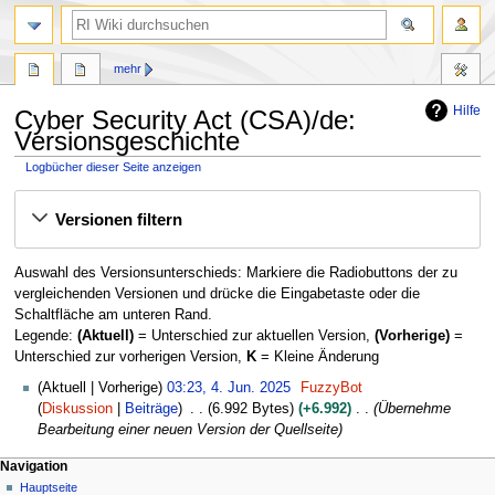
Suche
mehr
Hilfe
Cyber Security Act (CSA)/de:
Versionsgeschichte
Logbücher dieser Seite anzeigen
Zur
Zur
Versionen filtern
Navigation
Suche
springen
springen
Auswahl des Versionsunterschieds: Markiere die Radiobuttons der zu
vergleichenden Versionen und drücke die Eingabetaste oder die
Schaltfläche am unteren Rand.
Legende:
(Aktuell)
= Unterschied zur aktuellen Version,
(Vorherige)
=
Unterschied zur vorherigen Version,
K
= Kleine Änderung
4
Aktuell
Vorherige
03:23, 4. Jun. 2025
FuzzyBot
.
Diskussion
Beiträge
6.992 Bytes
+6.992
Übernehme
J
Bearbeitung einer neuen Version der Quellseite
u
N
Seitenaktionen
Meine Werkzeuge
Navigation
n
Seite
Hauptseite
a
i
Deutsch