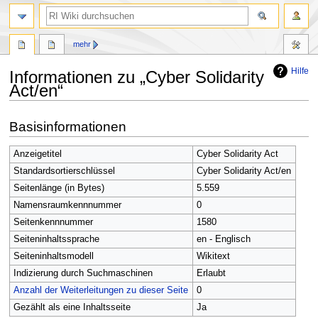
Suche
mehr
Hilfe
Informationen zu „Cyber Solidarity
Act/en“
Zur
Zur
Basisinformationen
Navigation
Suche
springen
springen
Anzeigetitel
Cyber Solidarity Act
Standardsortierschlüssel
Cyber Solidarity Act/en
Seitenlänge (in Bytes)
5.559
Namensraumkennnummer
0
Seitenkennnummer
1580
Seiteninhaltssprache
en - Englisch
Seiteninhaltsmodell
Wikitext
Indizierung durch Suchmaschinen
Erlaubt
Anzahl der Weiterleitungen zu dieser Seite
0
Gezählt als eine Inhaltsseite
Ja