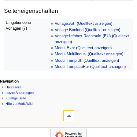
Seiteneigenschaften
Eingebundene
Vorlage:Art.
(
Quelltext anzeigen
)
Vorlagen (7)
Vorlage:Booland
(
Quelltext anzeigen
)
Vorlage:Infobox Rechtsakt (EU)
(
Quelltext
anzeigen
)
Modul:Expr
(
Quelltext anzeigen
)
Modul:Multilingual
(
Quelltext anzeigen
)
Modul:TemplUtl
(
Quelltext anzeigen
)
Modul:TemplatePar
(
Quelltext anzeigen
)
N
Seitenaktionen
Meine Werkzeuge
Navigation
Seite
Hauptseite
a
Deutsch
Diskussion
Letzte Änderungen
Anmelden
v
Lesen
Zufällige Seite
Benutzerkonto
i
Quelltext
Hilfe zu MediaWiki
beantragen
g
Werkzeuge
anzeigen
Versionsgeschichte
Links
a
auf
t
diese
Navigation
i
Seite
Hauptseite
o
Änderungen