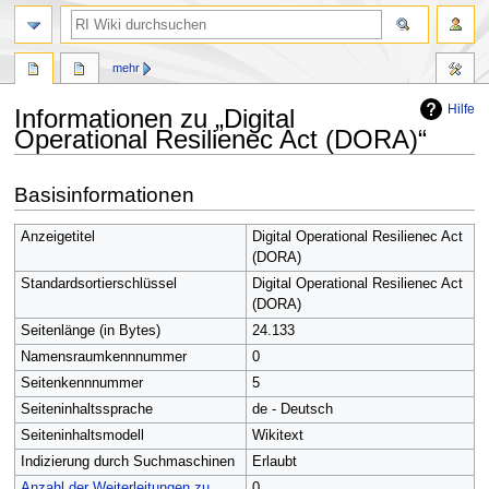
Suche
mehr
Hilfe
Informationen zu „Digital
Operational Resilienec Act (DORA)“
Zur
Zur
Basisinformationen
Navigation
Suche
springen
springen
Anzeigetitel
Digital Operational Resilienec Act
(DORA)
Standardsortierschlüssel
Digital Operational Resilienec Act
(DORA)
Seitenlänge (in Bytes)
24.133
Namensraumkennnummer
0
Seitenkennnummer
5
Seiteninhaltssprache
de - Deutsch
Seiteninhaltsmodell
Wikitext
Indizierung durch Suchmaschinen
Erlaubt
Anzahl der Weiterleitungen zu
0