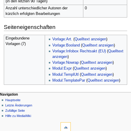
(in den letzten 90 Tagen)
Anzahl unterschiedlicher Autoren der
0
kürzlich erfolgten Bearbeitungen
Seiteneigenschaften
Eingebundene
Vorlage:Art.
(
Quelltext anzeigen
)
Vorlagen (7)
Vorlage:Booland
(
Quelltext anzeigen
)
Vorlage:Infobox Rechtsakt (EU)
(
Quelltext
anzeigen
)
Vorlage:Nowrap
(
Quelltext anzeigen
)
Modul:Expr
(
Quelltext anzeigen
)
Modul:TemplUtl
(
Quelltext anzeigen
)
Modul:TemplatePar
(
Quelltext anzeigen
)
N
Seitenaktionen
Meine Werkzeuge
Navigation
Seite
Hauptseite
a
Deutsch
Diskussion
Letzte Änderungen
Anmelden
v
Lesen
Zufällige Seite
Benutzerkonto
i
Quelltext
Hilfe zu MediaWiki
beantragen
g
Werkzeuge
anzeigen
Versionsgeschichte
Links
a
auf