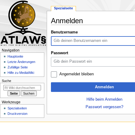
Spezialseite
Anmelden
Zur
Zur
Benutzername
Navigation
Suche
springen
springen
N
Navigation
Passwort
a
Hauptseite
Letzte Änderungen
v
Zufällige Seite
i
Hilfe zu MediaWiki
Angemeldet bleiben
g
Suche
a
Anmelden
t
i
Hilfe beim Anmelden
Werkzeuge
o
Passwort vergessen?
Spezialseiten
n
Druckversion
s
m
e