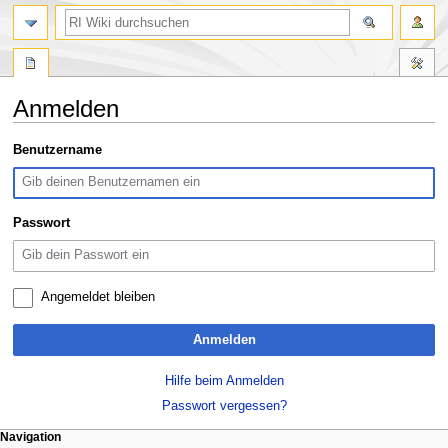
Suche
Anmelden
Zur
Zur
Benutzername
Navigation
Suche
springen
springen
Passwort
Angemeldet bleiben
Anmelden
Hilfe beim Anmelden
Passwort vergessen?
N
Seitenaktionen
Meine Werkzeuge
Navigation