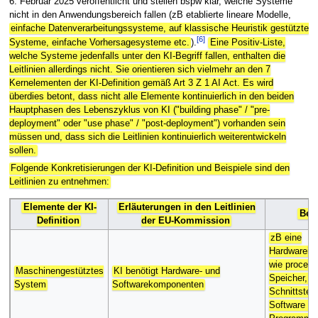
6. Februar 2025 veröffentlicht und stellen bspw klar, welche Systeme
nicht in den Anwendungsbereich fallen (zB etablierte lineare Modelle,
einfache Datenverarbeitungssysteme, auf klassische Heuristik gestützte
[
6
]
Systeme, einfache Vorhersagesysteme etc.
).
Eine Positiv-Liste,
welche Systeme jedenfalls unter den KI-Begriff fallen, enthalten die
Leitlinien allerdings nicht. Sie orientieren sich vielmehr an den 7
Kernelementen der KI-Definition gemäß Art 3 Z 1 AI Act. Es wird
überdies betont, dass nicht alle Elemente kontinuierlich in den beiden
Hauptphasen des Lebenszyklus von KI ("building phase" / "pre-
deployment" oder "use phase" / "post-deployment") vorhanden sein
müssen und, dass sich die Leitlinien kontinuierlich weiterentwickeln
sollen.
Folgende Konkretisierungen der KI-Definition und Beispiele sind den
Leitlinien zu entnehmen:
Elemente der KI-
Erläuterungen in den Leitlinien
Beis
Definition
der EU-Kommission
zB eine
Hardwareinf
wie process
Maschinengestütztes
KI benötigt Hardware- und
Speicher, I
System
Softwarekomponenten
Schnittstel
Software (C