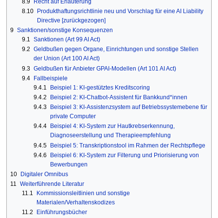
8.9
Recht auf Erläuterung
8.10
Produkthaftungsrichtlinie neu und Vorschlag für eine AI Liability
Directive [zurückgezogen]
9
Sanktionen/sonstige Konsequenzen
9.1
Sanktionen (Art 99 AI Act)
9.2
Geldbußen gegen Organe, Einrichtungen und sonstige Stellen
der Union (Art 100 AI Act)
9.3
Geldbußen für Anbieter GPAI-Modellen (Art 101 AI Act)
9.4
Fallbeispiele
9.4.1
Beispiel 1: KI-gestütztes Kreditscoring
9.4.2
Beispiel 2: KI-Chatbot-Assistent für Bankkund*innen
9.4.3
Beispiel 3: KI-Assistenzsystem auf Betriebssystemebene für
private Computer
9.4.4
Beispiel 4: KI-System zur Hautkrebserkennung,
Diagnoseerstellung und Therapieempfehlung
9.4.5
Beispiel 5: Transkriptionstool im Rahmen der Rechtspflege
9.4.6
Beispiel 6: KI-System zur Filterung und Priorisierung von
Bewerbungen
10
Digitaler Omnibus
11
Weiterführende Literatur
11.1
Kommissionsleitlinien und sonstige
Materialen/Verhaltenskodizes
11.2
Einführungsbücher