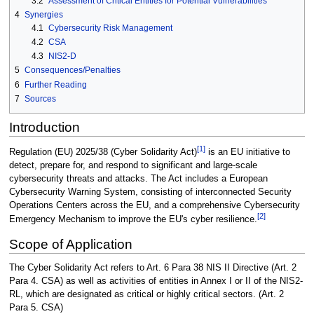
3.2
Assessment of Critical Entities for Potential Vulnerabilities
4
Synergies
4.1
Cybersecurity Risk Management
4.2
CSA
4.3
NIS2-D
5
Consequences/Penalties
6
Further Reading
7
Sources
Introduction
[
1
]
Regulation (EU) 2025/38 (Cyber Solidarity Act)
is an EU initiative to
detect, prepare for, and respond to significant and large-scale
cybersecurity threats and attacks. The Act includes a European
Cybersecurity Warning System, consisting of interconnected Security
Operations Centers across the EU, and a comprehensive Cybersecurity
[
2
]
Emergency Mechanism to improve the EU's cyber resilience.
Scope of Application
The Cyber Solidarity Act refers to Art. 6 Para 38 NIS II Directive (Art. 2
Para 4. CSA) as well as activities of entities in Annex I or II of the NIS2-
RL, which are designated as critical or highly critical sectors. (Art. 2
Para 5. CSA)