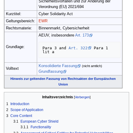
Sicherheitsvorfällen und zur Änderung der
Verordnung (EU) 2021/694
Kurztitel:
Cyber Solidarity Act
Geltungsbereich:
EWR
Rechtsmaterie:
Binnenmarkt, Cybersicherheit
AEUV, insbesondere
Art. 173
Grundlage:
Para 3 and 
Art. 322
 Para 1 
Konsolidierte Fassung
(nicht amtlich)
Volltext
Grundfassung
Hinweis zur geltenden Fassung von Rechtsakten der Europäischen
Union
Inhaltsverzeichnis
1
Introduction
2
Scope of Application
3
Core Content
3.1
European Cyber Shield
3.1.1
Functionality