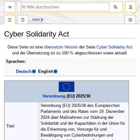
Suche
mehr
Cyber Solidarity Act
Zur
Zur
Diese Seite ist eine
übersetzte Version
der Seite
Cyber Solidarity Act
Navigation
Suche
und die Übersetzung ist zu 100 % abgeschlossen sowie aktuell.
springen
springen
Sprachen:
Deutsch
English
Verordnung
(EU) 2025/38
Verordnung (EU) 2025/38 des Europäischen
Parlaments und des Rates vom 19. Dezember
2024 über Maßnahmen zur Stärkung der
Solidarität und der Kapazitäten in der Union für
Titel:
die Erkennung von, Vorsorge für und
Bewältigung von Cyberbedrohungen und