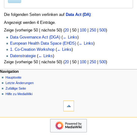
Die folgenden Seiten verlinken auf
Data Act (DA)
:
Angezeigt werden 4 Einträge.
Zeige (
vorherige 50
|
nächste 50
) (
20
|
50
|
100
|
250
|
500
)
Data Governance Act (DGA)
(
← Links
)
European Health Data Space (EHDS)
(
← Links
)
1. Co-Creation Workshop
(
← Links
)
Datenstrategie
(
← Links
)
Zeige (
vorherige 50
|
nächste 50
) (
20
|
50
|
100
|
250
|
500
)
N
Seitenaktionen
Meine Werkzeuge
Navigation
Seite
Hauptseite
a
Deutsch
Diskussion
Letzte Änderungen
Anmelden
v
Lesen
Zufällige Seite
Benutzerkonto
i
Quelltext
Hilfe zu MediaWiki
beantragen
g
Werkzeuge
anzeigen
Versionsgeschichte
Spezialseiten
a
Druckversion
t
Navigation
i
Hauptseite
o
Letzte
n
Änderungen