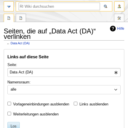
Suche
Hilfe
Seiten, die auf „Data Act (DA)“
verlinken
←
Data Act (DA)
Zur
Zur
Links auf diese Seite
Navigation
Suche
springen
springen
Seite:
Namensraum:
alle
Vorlageneinbindungen ausblenden
Links ausblenden
Weiterleitungen ausblenden
Los