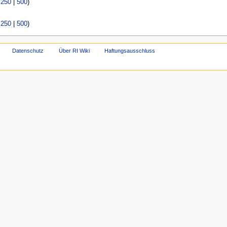
|
250
|
500
)
|
250
|
500
)
Datenschutz
Über RI Wiki
Haftungsausschluss