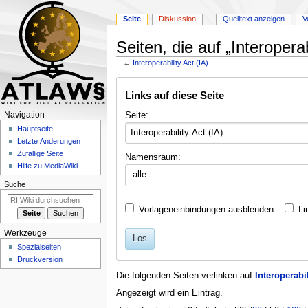
Seite
Diskussion
Quelltext anzeigen
V
Seiten, die auf „Interoperab
←
Interoperability Act (IA)
Zur
Zur
Links auf diese Seite
Navigation
Suche
springen
springen
N
Seite:
Navigation
a
Hauptseite
Letzte Änderungen
v
Zufällige Seite
Namensraum:
i
Hilfe zu MediaWiki
alle
g
Suche
a
t
Vorlageneinbindungen ausblenden
Li
i
Werkzeuge
o
Los
Spezialseiten
n
Druckversion
s
Die folgenden Seiten verlinken auf
Interoperabil
m
Angezeigt wird ein Eintrag.
e