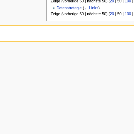
Zeige (
vorherige 50
|
nächste 50
) (
20
|
50
|
100
n
ü
Datenstrategie
(
← Links
)
Zeige (
vorherige 50
|
nächste 50
) (
20
|
50
|
100